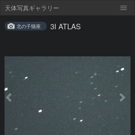
天体写真ギャラリー
Togg
navig
3I ATLAS
北の子猫座