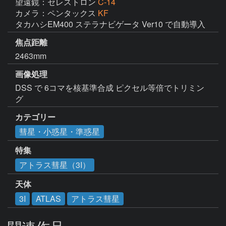
望遠鏡：セレストロン
C-14
カメラ：ペンタックス
KF
タカハシEM400 ステラナビゲータ Ver10 で自動導入
焦点距離
2463mm
画像処理
DSS で 6コマを核基準合成 ピクセル等倍でトリミン
グ
カテゴリー
彗星・小惑星・準惑星
特集
アトラス彗星（3I）
天体
3I
ATLAS
アトラス彗星