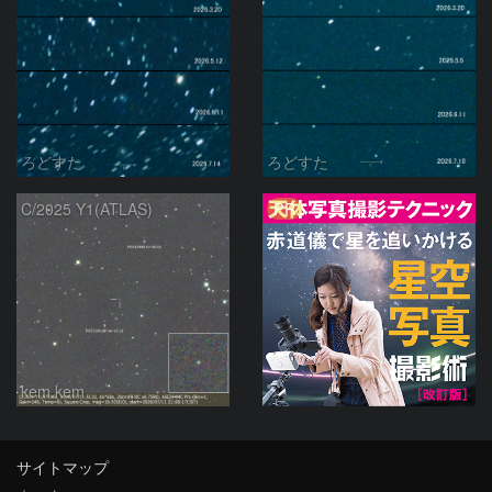
ろどすた
ろどすた
PR
C/2025 Y1(ATLAS)
kem.kem
サイトマップ