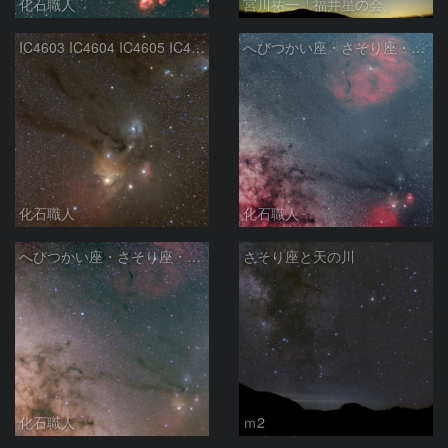
化石職人
宮川祐一「福井星の会」
IC4603 IC4604 IC4605 IC4606 Sh2-9 IC4592 カラフルタウン 青い馬頭星雲 さそり座
へびつかい座・さそり座・いて座と天の川
化石職人
化石職人
へびつかい座・さそり座・いて座と天の川
さそり座と天の川
化石職人
ｍ2