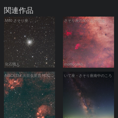
関連作品
M80 さそり座
さそり座の尾付近の空域 260718
化石職人
momonako
NGC6334 出目金星雲 NGC6357 彼岸花星雲 さそり座
いて座・さそり座南中のころ