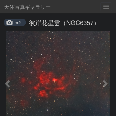
天体写真ギャラリー
Togg
navig
彼岸花星雲（NGC6357）
ｍ2