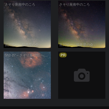
さそり座南中のころ
さそり座南中のころ
宮川祐一「福井星の会」
宮川祐一「福井星の会」
PR
Sh2-27～さそり座頭部 へびつかい座 さそり座
化石職人