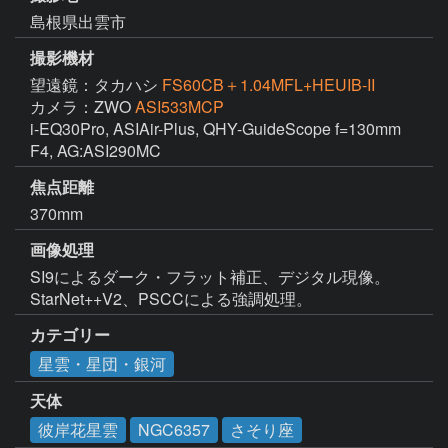
島根県出雲市
撮影機材
望遠鏡：タカハシ
FS60CB＋1.04MFL+HEUIB-II
カメラ：ZWO
ASI533MCP
i-EQ30Pro, ASIAir-Plus, QHY-GuideScope f=130mm 
F4, AG:ASI290MC
焦点距離
370mm
画像処理
SI9によるダーク・フラット補正、デジタル現像。
StarNet++V2、PSCCによる強調処理。
カテゴリー
星雲・星団・銀河
天体
彼岸花星雲
NGC6357
さそり座