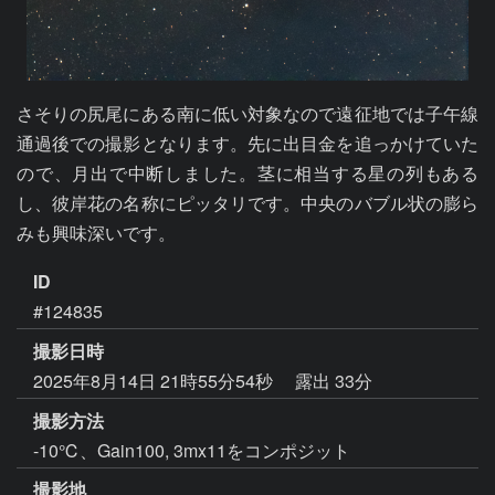
さそりの尻尾にある南に低い対象なので遠征地では子午線
通過後での撮影となります。先に出目金を追っかけていた
ので、月出で中断しました。茎に相当する星の列もある
し、彼岸花の名称にピッタリです。中央のバブル状の膨ら
みも興味深いです。
ID
#124835
撮影日時
2025年8月14日 21時55分54秒
露出 33分
撮影方法
-10℃、Gain100, 3mx11をコンポジット
撮影地