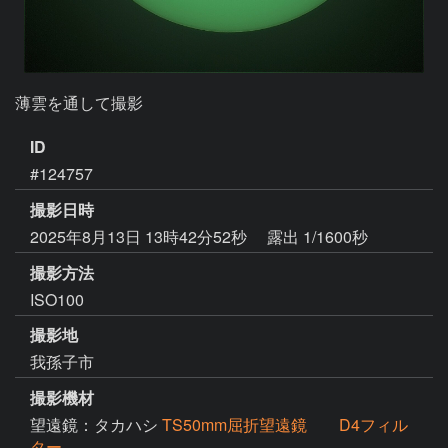
薄雲を通して撮影
ID
#124757
撮影日時
2025年8月13日 13時42分52秒
露出 1/1600秒
撮影方法
ISO100
撮影地
我孫子市
撮影機材
望遠鏡：タカハシ
TS50mm屈折望遠鏡 D4フィル
ター