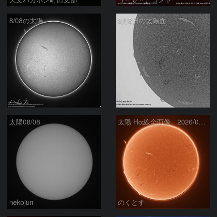
8/08の太陽
8月8日の太陽面
ハム太
ta-o
太陽08/08
太陽 Hα線全面像 2026/08/08
nekojun
のくとす