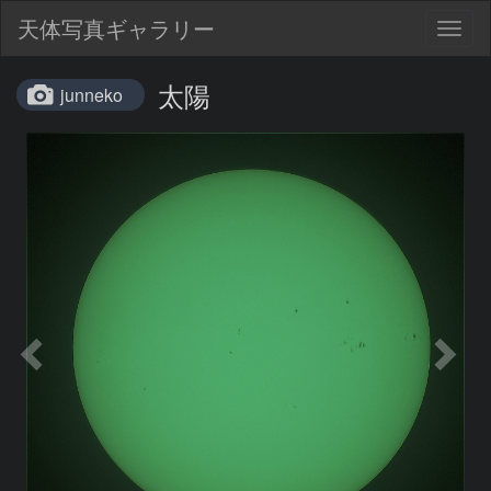
天体写真ギャラリー
Togg
navig
太陽
junneko