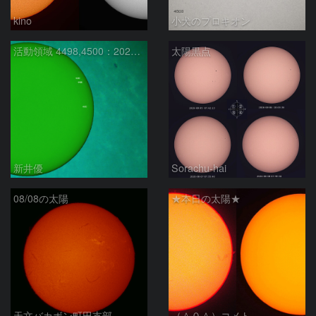
kino
小犬のプロキオン
活動領域 4498,4500：2026/08/08
太陽黒点
新井優
Sorachu-hai
08/08の太陽
★本日の太陽★
天文バカボン町田支部
（＾０＾）コメト