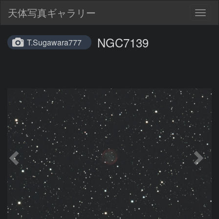
天体写真ギャラリー
Togg
navig
NGC7139
T.Sugawara777