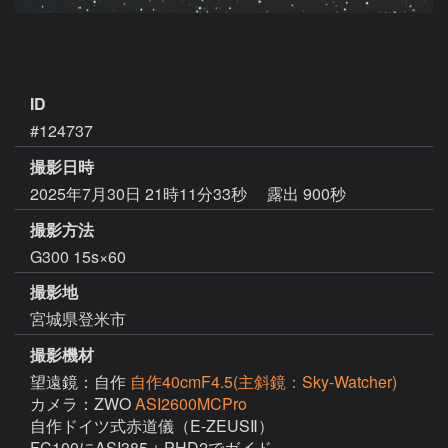
ID
#124737
撮影日時
2025年7月30日 21時11分33秒
露出 900秒
撮影方法
G300 15s×60
撮影地
宮城県登米市
撮影機材
望遠鏡：自作
自作40cmF4.5(主斜鏡：Sky-Watcher)
カメラ：ZWO
ASI2600MCPro
自作ドイツ式赤道儀（E-ZEUSⅡ）

FC100にASI385＋PHD2でガイド
