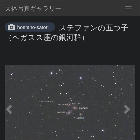
天体写真ギャラリー
Togg
navig
ステファンの五つ子
hoshino-satori
（ペガスス座の銀河群）