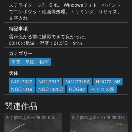
ステライメージ7、SiriL、Windowsフォト、ペイント
でコンポジット他画像処理、トリミング、リサイズ、
文字入れ
特記事項
雲が広がる前に撮影できて良かった。

03:10の気温・湿度：21.5℃・91%
カテゴリー
星雲・星団・銀河
天体
NGC7320
NGC7317
NGC7318A
NGC7318B
NGC7319
NGC7320C
HCG92
ペガスス座
関連作品
夜半前の流星E (26-08-05)
夜半前の流星E-2 (26-08-04)