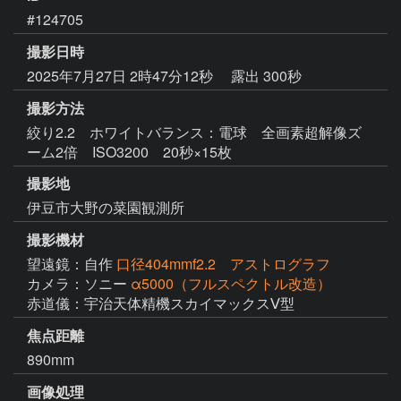
#124705
撮影日時
2025年7月27日 2時47分12秒
露出 300秒
撮影方法
絞り2.2 ホワイトバランス：電球 全画素超解像ズ
ーム2倍 ISO3200 20秒×15枚
撮影地
伊豆市大野の菜園観測所
撮影機材
望遠鏡：自作
口径404mmf2.2 アストログラフ
カメラ：ソニー
α5000（フルスペクトル改造）
赤道儀：宇治天体精機スカイマックスⅤ型
焦点距離
890mm
画像処理