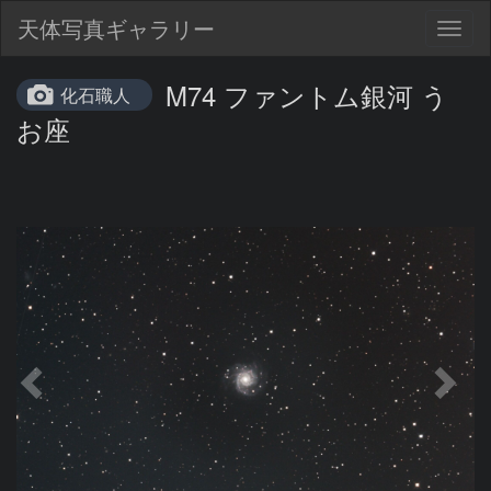
天体写真ギャラリー
Togg
navig
M74 ファントム銀河 う
化石職人
お座