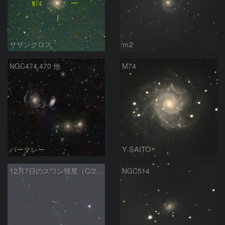
サザンクロス
ｍ2
NGC474,470 他
M74
バークレー
Y-SAITO
12月7日のスワン彗星（C/2025R2）
NGC514