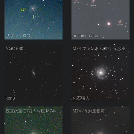
サザンクロス
hoshino-satori
NGC 660
M74 ファントム銀河 うお座
ken3
化石職人
夜空は宝石箱(うお座 M74) Seestar50
M74 (うお座銀河）