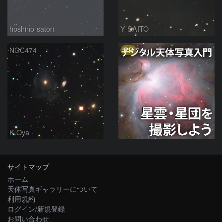
hoshino-satori
Y-SAITO
PR
NGC474
K.Oya
サイトマップ
ホーム
天体写真ギャラリーについて
利用規約
ログイン/新規登録
お問い合わせ