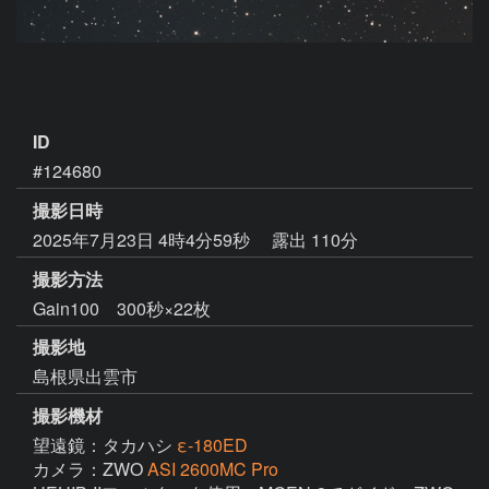
ID
#124680
撮影日時
2025年7月23日 4時4分59秒
露出 110分
撮影方法
Gain100 300秒×22枚
撮影地
島根県出雲市
撮影機材
望遠鏡：タカハシ
ε-180ED
カメラ：ZWO
ASI 2600MC Pro