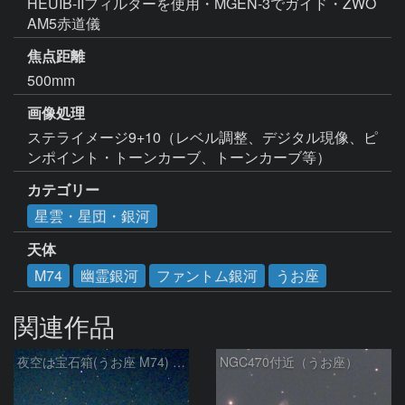
HEUIB-IIフィルターを使用・MGEN-3でガイド・ZWO 
AM5赤道儀
焦点距離
500mm
画像処理
ステライメージ9+10（レベル調整、デジタル現像、ピ
カテゴリー
星雲・星団・銀河
天体
M74
幽霊銀河
ファントム銀河
うお座
関連作品
夜空は宝石箱(うお座 M74) Seestar50
NGC470付近（うお座）