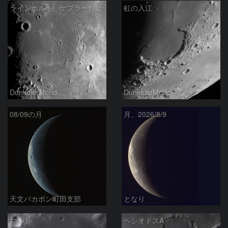
ラインホルト、ケプラー付近
虹の入江
DunkelerMond
DunkelerMond
08/09の月
月、2026/8/9
天文バカボン町田支部
となり
マルト
ヘシオドスA