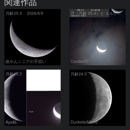
関連作品
月齢25.3 2026/8/9
月（月齢 25.4）と エルナト（おうし座β星）
政やんシニアの手習い
Condor57
月齢25.3
月齢24.3
Aya鶴
DunkelerMond