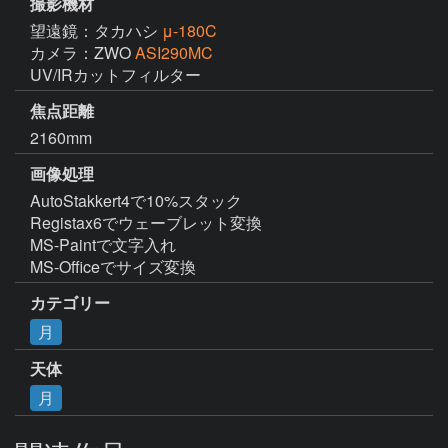
撮影機材
望遠鏡：タカハシ
μ-180C
カメラ：ZWO
ASI290MC
UV/IRカットフィルター
焦点距離
2160mm
画像処理
AutoStakkert4で10%スタック

Registax6でウェーブレット変換

MS-Paintで文字入れ

MS-Officeでサイズ変換
カテゴリー
月
天体
月