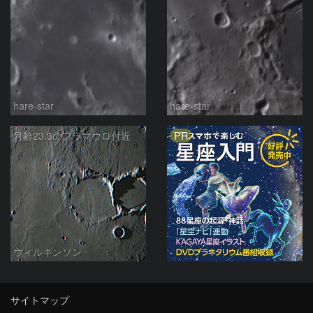
hare-star
hare-star
PR
月齢23.3のフラマウロ付近
ウィルキンソン
サイトマップ