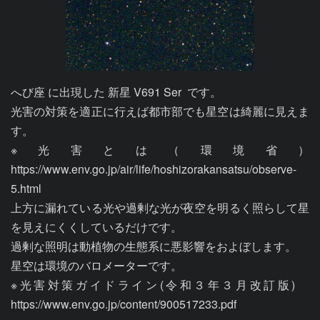
へび座 に出現した 新星 V691 Ser  です。

光害の対策を適正に行えば都市部でも星空は綺麗に見えま
す。

※光害とは（環境省）
https://www.env.go.jp/air/life/hoshizorakansatsu/observe-
5.html

上方に漏れている光や過剰な光が夜空を明るく照らして星
を見えにくくしているだけです。

過剰な照明は動植物の生態系に悪影響をおよぼします。

星空は環境のバロメーターです。

※光害対策ガイドライン(令和３年３月改訂版)　