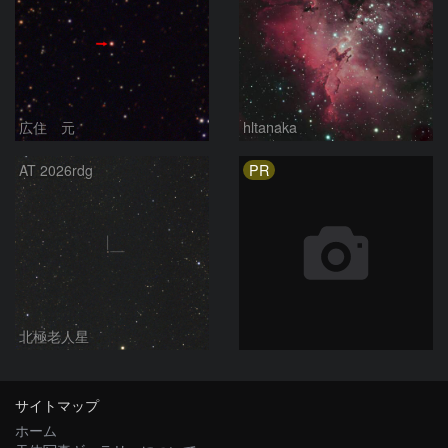
広住 元
hltanaka
PR
AT 2026rdg
北極老人星
サイトマップ
ホーム