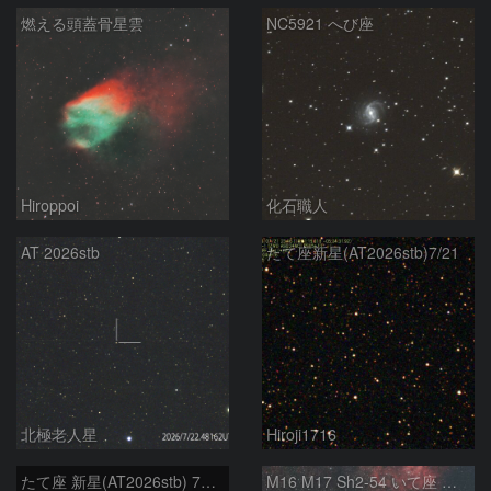
燃える頭蓋骨星雲
NC5921 へび座
Hiroppoi
化石職人
AT 2026stb
たて座新星(AT2026stb)7/21
北極老人星
Hiroji1716
たて座 新星(AT2026stb) 7月14日 Seestar50
M16 M17 Sh2-54 いて座 へび座