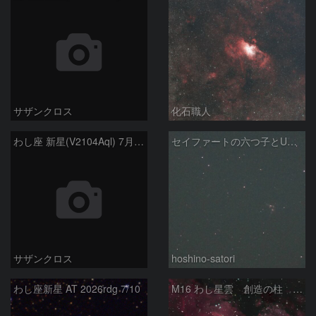
サザンクロス
化石職人
わし座 新星(V2104Aql) 7月9日 Seestar50
セイファートの六つ子とUGC10127
サザンクロス
hoshino-satori
わし座新星 AT 2026rdg 7/10
M16 わし星雲 創造の柱 へび座