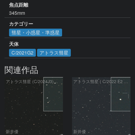
焦点距離
345mm
カテゴリー
彗星・小惑星・準惑星
天体
C/2021G2
アトラス彗星
関連作品
アトラス彗星 (C/2024J3)：2026/08/05
アトラス彗星 ( C/2022 E2 )：2026/07/27
新井優
新井優