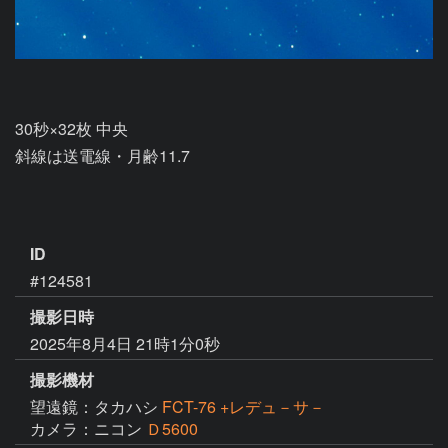
30秒×32枚 中央

斜線は送電線・月齢11.7

ID
#124581
撮影日時
2025年8月4日 21時1分0秒
撮影機材
望遠鏡：タカハシ
FCT-76 +レデュ－サ－
カメラ：ニコン
Ｄ5600