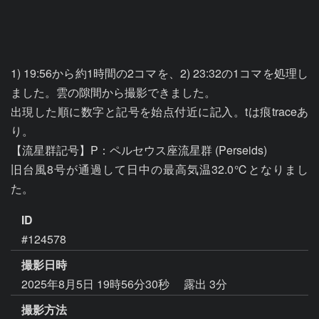
1) 19:56から約1時間の2コマを、2) 23:32の1コマを処理し
ました。雲の隙間から撮影できました。

出現した順に数字と記号を始点付近に記入。tは痕traceあ
り。

【流星群記号】P：ペルセウス座流星群 (Perseids)

旧台風8号が通過して日中の最高気温32.0℃となりまし
た。
ID
#124578
撮影日時
2025年8月5日 19時56分30秒
露出 3分
撮影方法