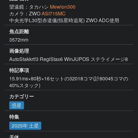
望遠鏡：タカハシ
Mewlon300
カメラ：ZWO
ASI715MC
中央光学L30型赤道儀(恒星時追尾) ZWO ADC使用
焦点距離
3572mm
画像処理
AutoStakkrt!3 RegiStax6 WinJUPOS ステライメージ8
特記事項
15.91ms×80秒×16セットの32018コマ(計80045コマの
40%スタック)
カテゴリー
惑星
特集
2025年 土星
天体