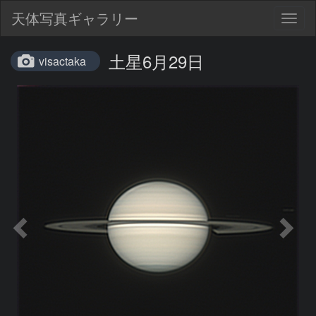
天体写真ギャラリー
Togg
navig
土星6月29日
visactaka