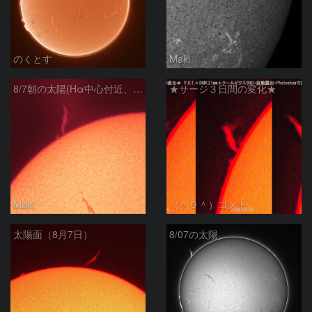
のくとす
Maki
8/7朝の太陽(Hα中心付近、プロミネンス)
★サージ３日間の変化★
Maki
（＾０＾）コメト
太陽面（8月7日）
8/07の太陽