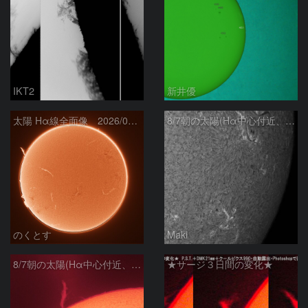
IKT2
新井優
太陽 Hα線全面像 2026/08/07
8/7朝の太陽(Hα中心付近、4498、4502付近)
のくとす
Maki
8/7朝の太陽(Hα中心付近、プロミネンス)
★サージ３日間の変化★