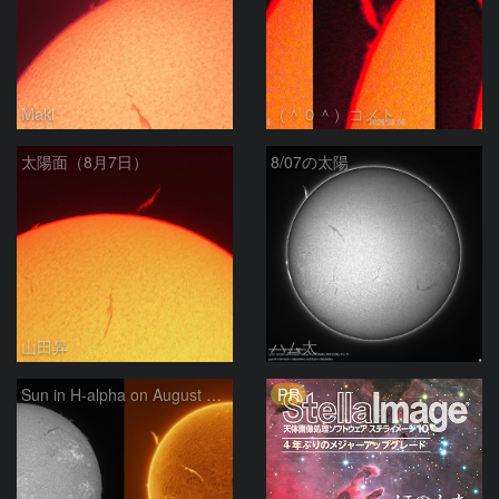
Maki
（＾０＾）コメト
太陽面（8月7日）
8/07の太陽
山田昇
ハム太
PR
Sun in H-alpha on August 7, 2026