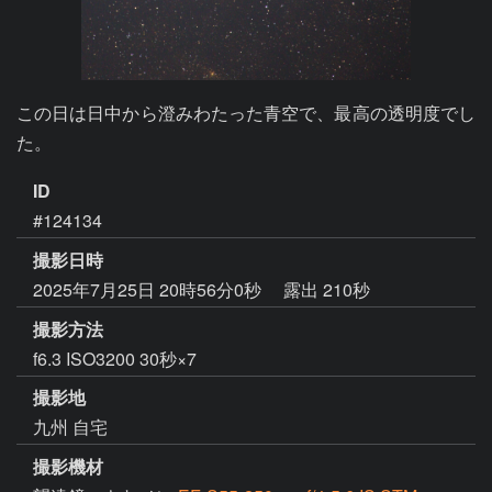
この日は日中から澄みわたった青空で、最高の透明度でし
た。
ID
#124134
撮影日時
2025年7月25日 20時56分0秒
露出 210秒
撮影方法
f6.3 ISO3200 30秒×7
撮影地
九州 自宅
撮影機材