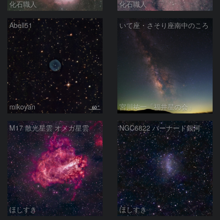
化石職人
化石職人
Abell51
いて座・さそり座南中のころ
mikoyan
宮川祐一「福井星の会」
M17 散光星雲 オメガ星雲
NGC6822 バーナード銀河
ほしすき
ほしすき