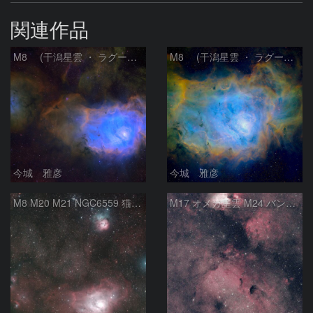
関連作品
M8 (干潟星雲 ・ ラグーン（Lagoon）星雲)
M8 (干潟星雲 ・ ラグーン（Lagoon）星雲)
今城 雅彦
今城 雅彦
M8 M20 M21 NGC6559 猫の手星雲 いて座
M17 オメガ星雲 M24 バンビの横顔 いて座