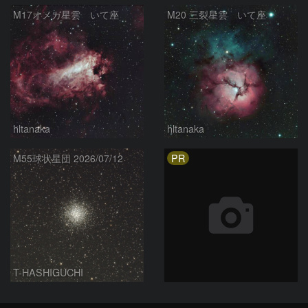
M17オメガ星雲 いて座
M20 三裂星雲 いて座
hltanaka
hltanaka
PR
M55球状星団 2026/07/12
T-HASHIGUCHI