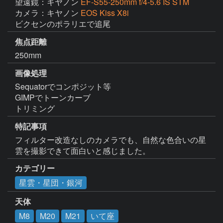
望遠鏡：キヤノン
EF-S55-250mm f/4-5.6 IS STM
カメラ：キヤノン
EOS Kiss X8i
ビクセンのポラリエで追尾
焦点距離
250mm
画像処理
Sequatorでコンポジット等

GIMPでトーンカーブ

トリミング
特記事項
フィルター改造なしのカメラでも、自然な色合いの星
雲を撮影できて面白いと感じました。
カテゴリー
星雲・星団・銀河
天体
M8
M20
M21
いて座