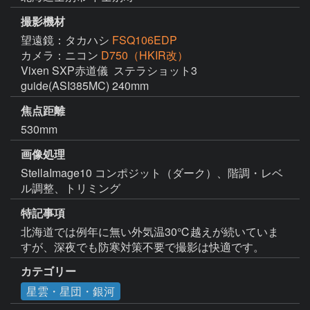
撮影機材
望遠鏡：タカハシ
FSQ106EDP
カメラ：ニコン
D750（HKIR改）
Vixen SXP赤道儀  ステラショット3

guide(ASI385MC) 240mm
焦点距離
530mm
画像処理
StellaImage10 コンポジット（ダーク）、階調・レベ
ル調整、トリミング
特記事項
北海道では例年に無い外気温30℃越えが続いていま
すが、深夜でも防寒対策不要で撮影は快適です。
カテゴリー
星雲・星団・銀河