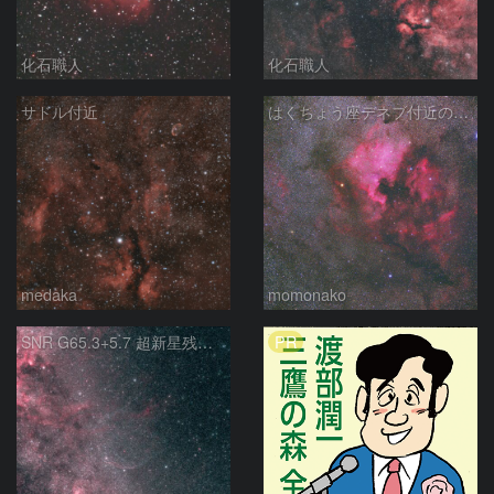
化石職人
化石職人
サドル付近
はくちょう座デネブ付近の空域 260720
medaka
momonako
PR
SNR G65.3+5.7 超新星残骸 アルビレオ周辺 はくちょう座