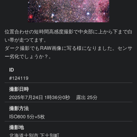
位置合わせの短時間高感度撮影で中央部に上から下まで白
い帯が走つてます。

ダーク撮影でもRAW画像に写る様になりました。センサ
ー劣化でしょうか？。
ID
#124119
撮影日時
2025年7月24日 1時36分0秒
露出 25分
撮影方法
ISO800 5分×5枚
撮影地
北海道士別市 下士別町