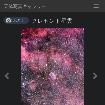
天体写真ギャラリー
Togg
navig
クレセント星雲
北の士