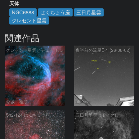
天体
NGC6888
はくちょう座
三日月星雲
クレセント星雲
関連作品
クレセント星雲とチューリップ星雲の真ん中あたりにある星雲 NGC6883 ???
夜半前の流星E-1 (26-08-02)
今城 雅彦
alphavir
Sh2-124 はくちょう座
三日月星雲（モノクロ）