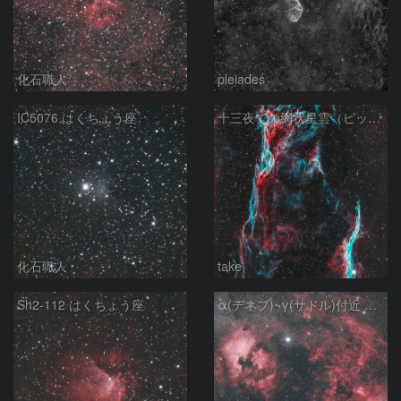
化石職人
pleiades
IC5076 はくちょう座
十三夜での網状星雲（ピッカリングの三角）
化石職人
take
Sh2-112 はくちょう座
α(デネブ)~γ(サドル)付近 NGC7000 北アメリカ星雲 IC5067~5070 ペリカン星雲 はくちょう座