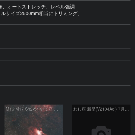
像、オートストレッチ、レベル強調

サイズ2500mm相当にトリミング、

M16 M17 Sh2-54 いて座 へび座
わし座 新星(V2104Aql) 7月9日 Seestar50