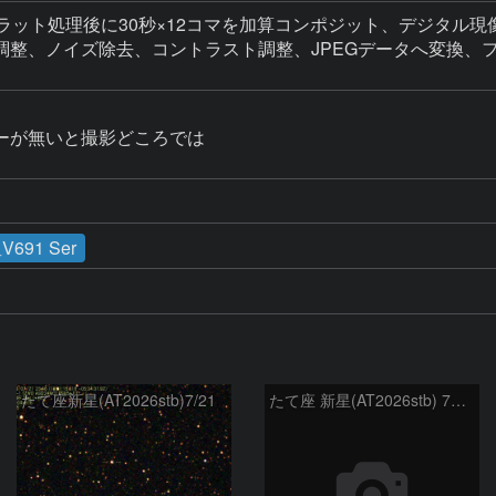
ラット処理後に30秒×12コマを加算コンポジット、デジタル現
調整、ノイズ除去、コントラスト調整、JPEGデータへ変換、フル
ーが無いと撮影どころでは

691 Ser
たて座新星(AT2026stb)7/21
たて座 新星(AT2026stb) 7月14日 Seestar50