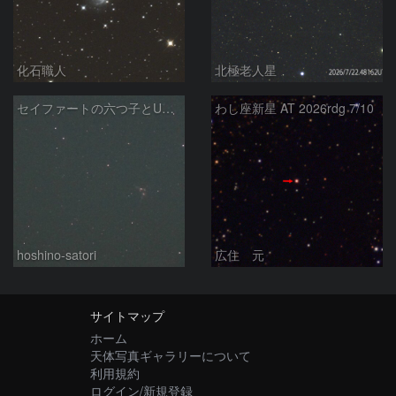
化石職人
北極老人星
セイファートの六つ子とUGC10127
わし座新星 AT 2026rdg 7/10
hoshino-satori
広住 元
サイトマップ
ホーム
天体写真ギャラリーについて
利用規約
ログイン/新規登録