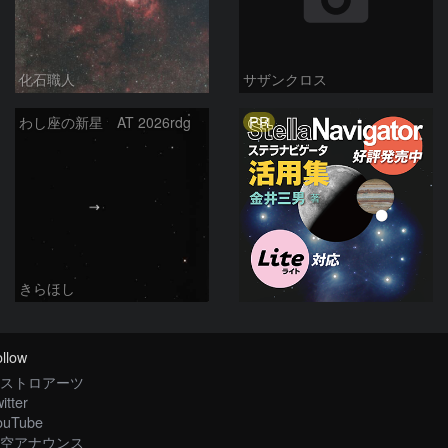
化石職人
サザンクロス
PR
わし座の新星 AT 2026rdg
きらほし
llow
ストロアーツ
itter
ouTube
空アナウンス