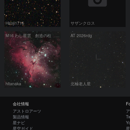
Hiroji1716
サザンクロス
M16 わし星雲 創造の柱 へび座
AT 2026rdg
hltanaka
北極老人星
会社情報
Fo
アストロアーツ
ア
製品情報
Tw
星ナビ
Y
星空ガイド
星