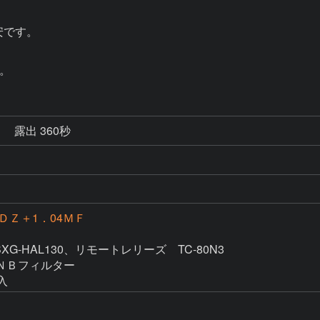
安です。

秒
露出 360秒
00ＤＺ＋1．04ＭＦ
SXG-HAL130、リモートレリーズ　TC-80N3

Ｂフィルター

入