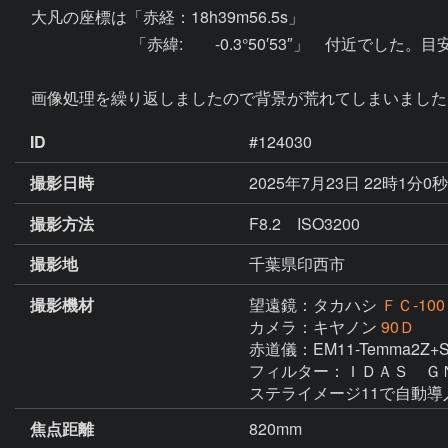
　大凡の座標は「赤経：18h39m56.5s」

　　　　　　　 「赤緯:　　-0.3°50′53″」　付近でした。目
ID
#124030
撮影日時
2025年7月23日 22時1分0
撮影方法
F8.2 ISO3200
撮影地
千葉県印西市
撮影機材
望遠鏡：タカハシ
ＦＣ-1
カメラ：キヤノン
90Ｄ
赤道儀：EM11-Temma2Z+
フィルター：ＩＤＡＳ　ＧＮ
ステライメージ11で自動導
焦点距離
820mm