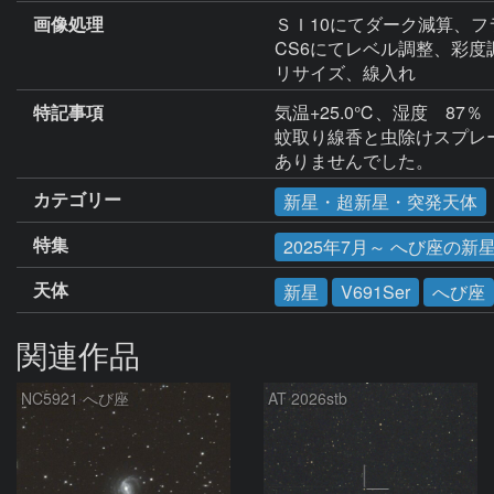
画像処理
ＳＩ10にてダーク減算、フ
CS6にてレベル調整、彩度
リサイズ、線入れ
特記事項
気温+25.0℃、湿度　87％

蚊取り線香と虫除けスプレ
ありませんでした。
カテゴリー
新星・超新星・突発天体
特集
2025年7月～ へび座の新星V
天体
新星
V691Ser
へび座
関連作品
NC5921 へび座
AT 2026stb