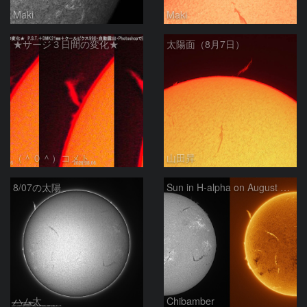
Maki
Maki
★サージ３日間の変化★
太陽面（8月7日）
（＾０＾）コメト
山田昇
8/07の太陽
Sun in H-alpha on August 7, 2026
ハム太
Chibamber