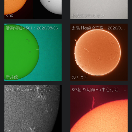
kino
小犬のプロキオン
活動領域 4501：2026/08/06
太陽 Hα線全面像 2026/08/07
新井優
のくとす
8/7朝の太陽(Hα中心付近、4498、4502付近)
8/7朝の太陽(Hα中心付近、プロミネンス)