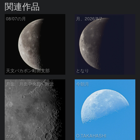
関連作品
08/07の月
月、2026/8/7
天文バカボン町田支部
となり
月面「月面中央部」附近
今朝月
かあ
O.TAKAHASHI