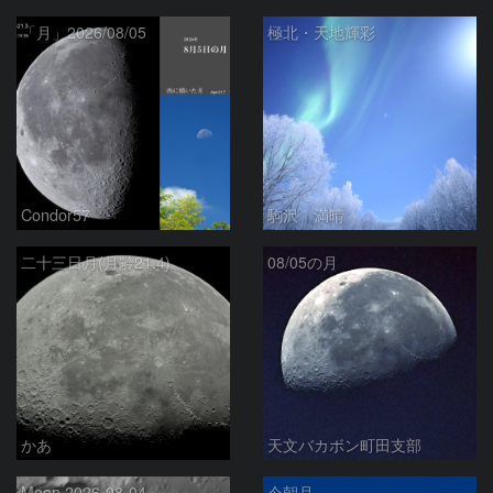
「月」2026/08/05
極北・天地輝彩
Condor57
駒沢 満晴
二十三日月(月齢21.4)
08/05の月
かあ
天文バカボン町田支部
Moon 2026-08-04
今朝月