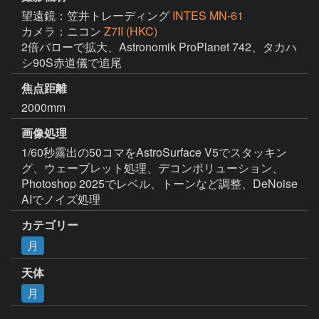
望遠鏡：笠井トレーディング
INTES MN-61
カメラ：ニコン
Z7II (HKC)
2倍バローで拡大、Astronomik ProPlanet 742、タカハ
シ90S赤道儀で追尾
焦点距離
2000mm
画像処理
1/60秒露出の50コマをAstroSurface V5でスタッキン
グ、ウェーブレット処理、デコンボリューション、
Photoshop 2025でレベル、トーンなど調整、DeNoise 
AIでノイズ処理
カテゴリー
月
天体
月