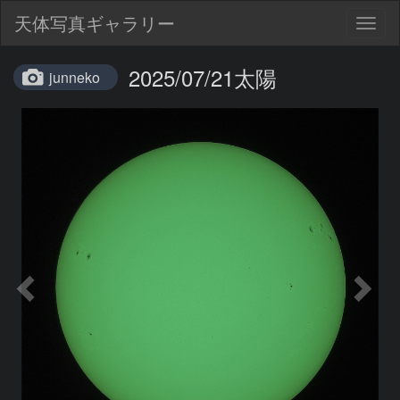
天体写真ギャラリー
Togg
navig
2025/07/21太陽
junneko