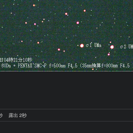
0秒
露出 2秒