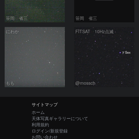
笹岡 省三
笹岡 省三
にわか
FITSAT 10Hz点滅
もも
@mossch
サイトマップ
ホーム
天体写真ギャラリーについて
利用規約
ログイン/新規登録
お問い合わせ