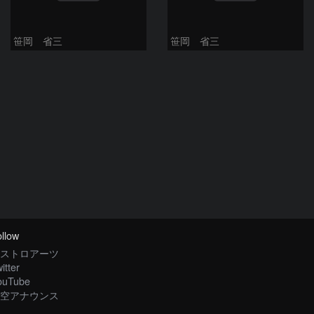
笹岡 省三
笹岡 省三
llow
ストロアーツ
itter
ouTube
空アナウンス