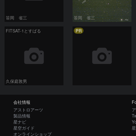
笹岡 省三
笹岡 省三
PR
FITSAT-1とすばる
久保庭敦男
会社情報
Fo
アストロアーツ
ア
製品情報
Tw
星ナビ
Y
星空ガイド
星
オンラインショップ