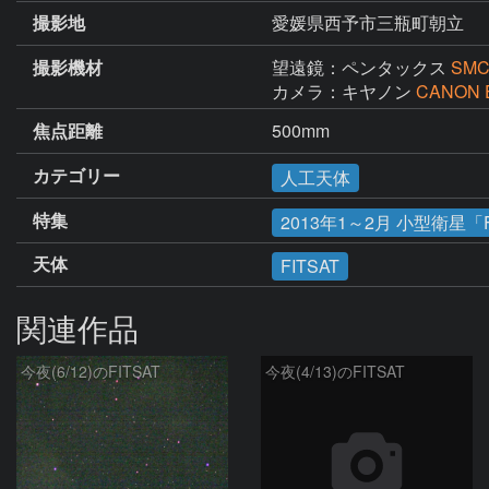
撮影地
愛媛県西予市三瓶町朝立
撮影機材
望遠鏡：ペンタックス
SMC
カメラ：キヤノン
CANON 
焦点距離
500mm
カテゴリー
人工天体
特集
2013年1～2月 小型衛星「F
天体
FITSAT
関連作品
今夜(6/12)のFITSAT
今夜(4/13)のFITSAT