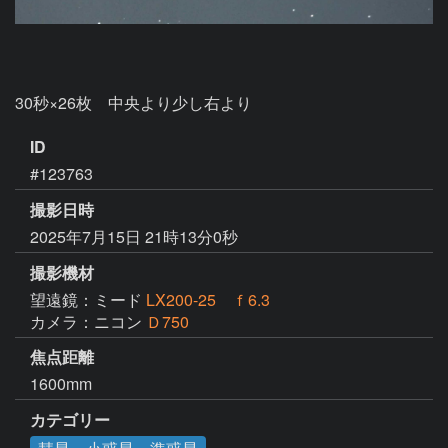
ID
#123763
撮影日時
2025年7月15日 21時13分0秒
撮影機材
望遠鏡：ミード
LX200-25 ｆ6.3
カメラ：ニコン
Ｄ750
焦点距離
1600mm
カテゴリー