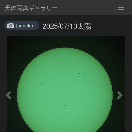
天体写真ギャラリー
Togg
navig
2025/07/13太陽
junneko