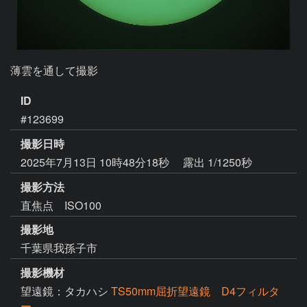
薄雲を通して撮影
ID
#123699
撮影日時
2025年7月13日 10時48分18秒
露出 1/1250秒
撮影方法
直焦点 ISO100
撮影地
千葉県我孫子市
撮影機材
望遠鏡：タカハシ
TS50mm屈折望遠鏡 D4フィルタ
ー