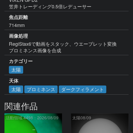
笠井トレーディング0.5倍レデューサー
焦点距離
714mm
画像処理
RegiStax6で動画をスタック、ウエーブレット変換

プロミネンス画像を合成
カテゴリー
太陽
天体
太陽
プロミネンス
ダークフィラメント
関連作品
活動領域 4498：2026/08/09
太陽08/09