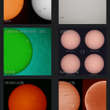
kino
小犬のプロキオン
活動領域 4498,4500：2026/08/08
太陽黒点
新井優
Sorachu-hai
08/08の太陽
8/8の太陽