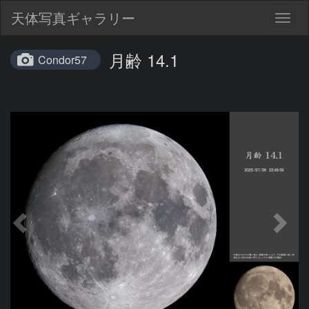
天体写真ギャラリー
Togg
navig
月齢 14.1
Condor57