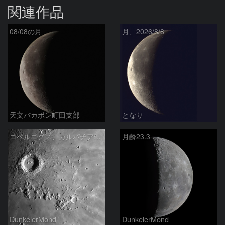
関連作品
08/08の月
月、2026/8/8
天文バカボン町田支部
となり
コペルニクス、カルパチア山脈付近
月齢23.3
DunkelerMond
DunkelerMond