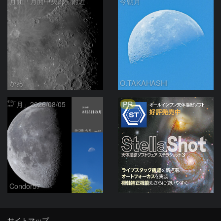
月面「月面中央部」附近
今朝月
かあ
O.TAKAHASHI
PR
「月」2026/08/05
Condor57
サイトマップ