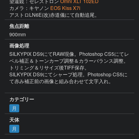
望遠鏡：セレストロン
Omni XLT 102ED
カメラ：キヤノン
EOS Kiss X7i
アストロLN6E(改)赤道儀にて自動追尾。
焦点距離
900mm
画像処理
SILKYPIX DS9にてRAW現像。Photoshop CS5にてレ
ベル補正＆トーンカーブ調整＆カラーバランス調整。
トリミング＆リサイズ後TIFF保存。

SILKYPIX DS9にてシャープ処理。Photoshop CS5に
て赤み補正前の画像と組み合わせて文字入れ。

カテゴリー
月
天体
月