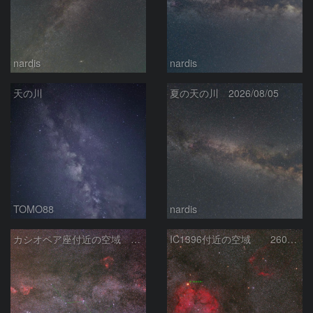
nardis
nardis
天の川
夏の天の川 2026/08/05
TOMO88
nardis
カシオペア座付近の空域 260720
IC1396付近の空域 260720