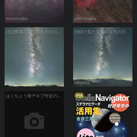
momonako
momonako
ほぼ垂直に立ち昇る天の川銀河
渋峠で見た立ち昇る天の川銀河
takaoka
takaoka
PR
はくちょう座デネブ付近の空域 260720