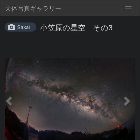
天体写真ギャラリー
Togg
navig
小笠原の星空 その3
Sakai