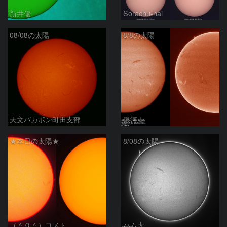
新井優
Sorachu-hai
08/08の太陽
8/8の太陽
天文バカボン町田支部
銀河☆
★本日の太陽★
8/08の太陽
（＾０＾）コメト
ハム太