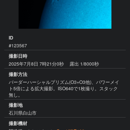
ID
#123567
撮影日時
2025年7月8日 7時21分0秒
露出 1/8000秒
撮影方法
バーダーハーシャルプリズム(O3+O3他)、パワーメイ
ト5倍による拡大撮影。ISO640で1枚撮り。スタック
無し。
撮影地
石川県白山市
撮影機材