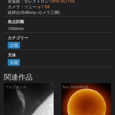
望遠鏡：セレストロン
Omni XLT102
カメラ：ソニー
α７SⅡ
経緯台(SvBony+カメラ三脚)
焦点距離
1000mm
カテゴリー
太陽
天体
太陽
関連作品
プロミネンス
Sun 2026/08/08