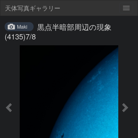
天体写真ギャラリー
Togg
navig
黒点半暗部周辺の現象
Maki
(4135)7/8