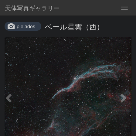
天体写真ギャラリー
Togg
navig
ベール星雲（西）
pleiades