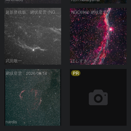
超新星残骸、網状星雲 (NGC6960)
NGC6960 網状星雲
武田敬一
ほしすき
PR
網状星雲 2026/06/14
nardis