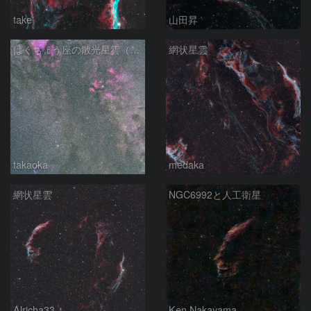
take
山田昇
はくちょう座の散光星雲（１００ｍｍ）
網状星雲
takaoka
medaka
網状星雲
NGC6992と人工衛星
Alricha33
Ken.Nakayama