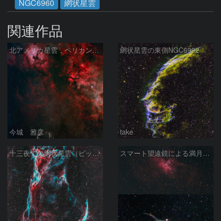
NGC6960
網状星雲
関連作品
北アメリカ星雲，ペリカン星雲，サドル付近，クレセント星雲，網状星雲・・・etc
網状星雲の東側NGC6992
今城 雅彦
take
十三夜での網状星雲（ピッカリングの三角）
スマート望遠鏡による満月下の星雲（M16,NGC6960）