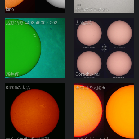
kino
小犬のプロキオン
活動領域 4498,4500：2026/08/08
太陽黒点
新井優
Sorachu-hai
08/08の太陽
★本日の太陽★
天文バカボン町田支部
（＾０＾）コメト