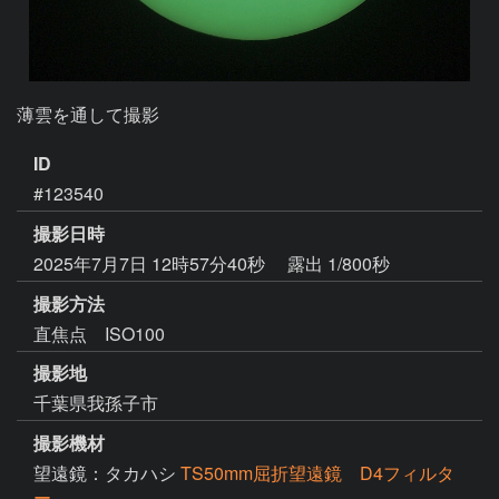
薄雲を通して撮影
ID
#123540
撮影日時
2025年7月7日 12時57分40秒
露出 1/800秒
撮影方法
直焦点 ISO100
撮影地
千葉県我孫子市
撮影機材
望遠鏡：タカハシ
TS50mm屈折望遠鏡 D4フィルタ
ー