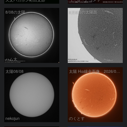
8/08の太陽
8月8日の太陽面
ハム太
ta-o
太陽08/08
太陽 Hα線全面像 2026/08/08
nekojun
のくとす