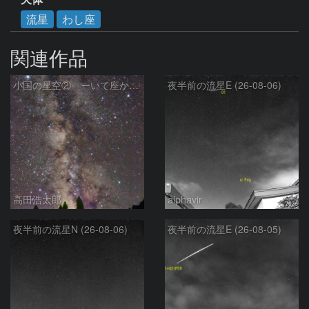
流星
わし座
関連作品
小国の星空② ーいて座からわし座にかけての銀河ー
夜半前の流星E (26-08-06)
高田浩太郎
alphavir
夜半前の流星N (26-08-06)
夜半前の流星E (26-08-05)