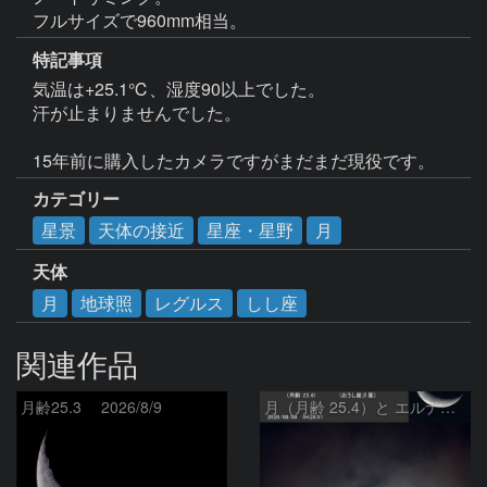
フルサイズで960mm相当。
特記事項
気温は+25.1℃、湿度90以上でした。

汗が止まりませんでした。

15年前に購入したカメラですがまだまだ現役です。
カテゴリー
星景
天体の接近
星座・星野
月
天体
月
地球照
レグルス
しし座
関連作品
月齢25.3 2026/8/9
月（月齢 25.4）と エルナト（おうし座β星）