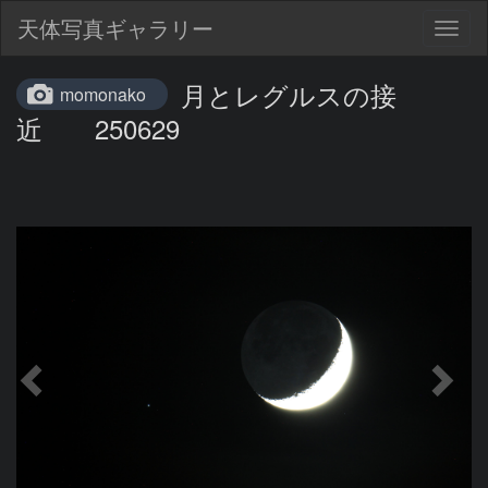
天体写真ギャラリー
Togg
navig
月とレグルスの接
momonako
近 250629