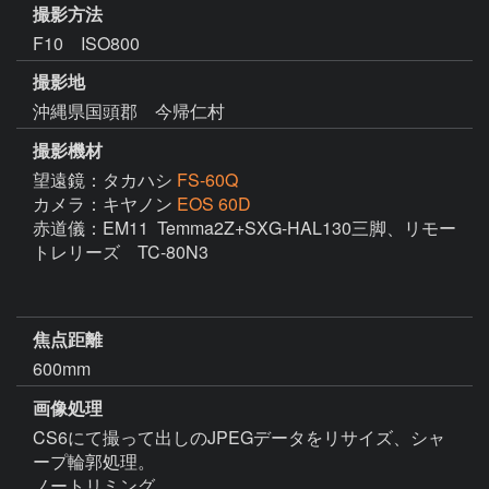
撮影方法
F10 ISO800
撮影地
沖縄県国頭郡 今帰仁村
撮影機材
望遠鏡：タカハシ
FS-60Q
カメラ：キヤノン
EOS 60D
赤道儀：EM11  Temma2Z+SXG-HAL130三脚、リモー
トレリーズ　TC-80N3

焦点距離
600mm
画像処理
CS6にて撮って出しのJPEGデータをリサイズ、シャ
ープ輪郭処理。

ノートリミング。
