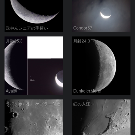
政やんシニアの手習い
Condor57
月齢25.3
月齢24.3
Aya鶴
DunkelerMond
ラインホルト、ケプラー付近
虹の入江