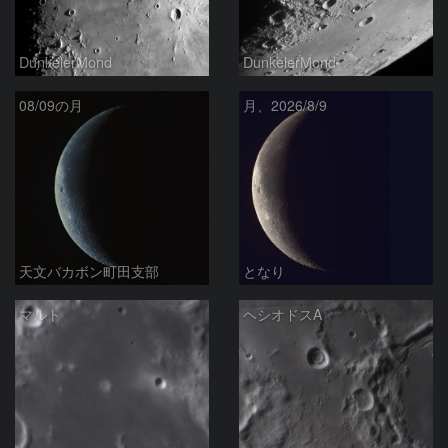
DunkelerMond
DunkelerMond
08/09の月
月、2026/8/9
天文バカボン町田支部
となり
マルト
ヘシオドスA