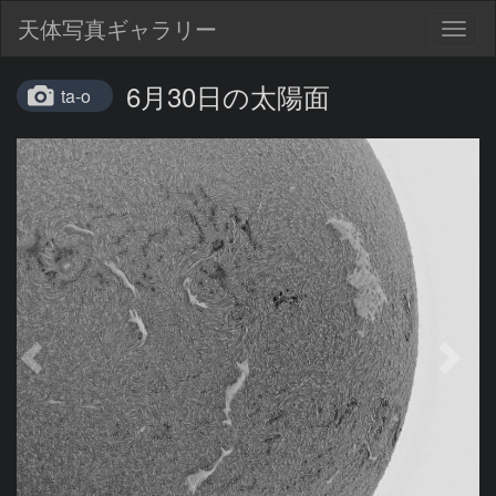
天体写真ギャラリー
Togg
navig
6月30日の太陽面
ta-o