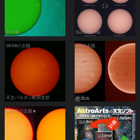
新井優
Sorachu-hai
08/08の太陽
8/8の太陽
天文バカボン町田支部
銀河☆
PR
★本日の太陽★