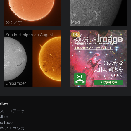
のくとす
Maki
PR
Sun in H-alpha on August 7, 2026
Chibamber
llow
ストロアーツ
itter
ouTube
空アナウンス