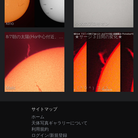
kino
小犬のプロキオン
8/7朝の太陽(Hα中心付近、プロミネンス)
★サージ３日間の変化★
Maki
（＾０＾）コメト
サイトマップ
ホーム
天体写真ギャラリーについて
利用規約
ログイン/新規登録