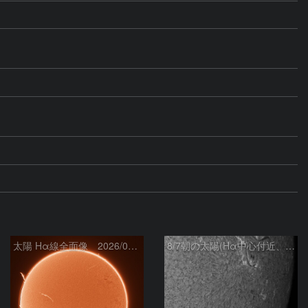
太陽 Hα線全面像 2026/08/07
8/7朝の太陽(Hα中心付近、4498、4502付近)