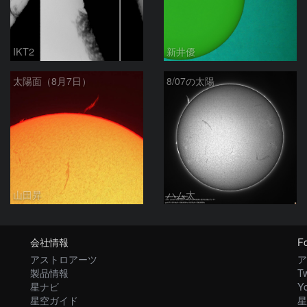
IKT2
新井優
太陽面（8月7日）
8/07の太陽
山田昇
ハム太
会社情報
Fo
アストロアーツ
ア
製品情報
Tw
星ナビ
Y
星空ガイド
星