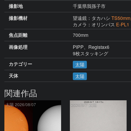
撮影地
千葉県我孫子市
撮影機材
望遠鏡：タカハシ
TS50
カメラ：オリンパス
E-PL1
焦点距離
700mm
画像処理
PIPP、Registax6

9枚スタッキング
カテゴリー
太陽
天体
太陽
関連作品
太陽 2026/08/07
2026/8/7 太陽