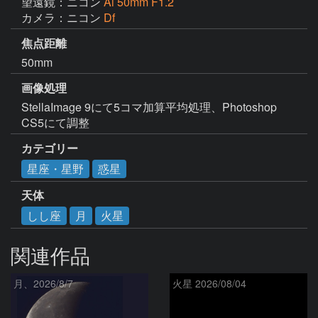
望遠鏡：ニコン
Ai 50mm F1.2
カメラ：ニコン
Df
焦点距離
50mm
画像処理
StellaImage 9にて5コマ加算平均処理、Photoshop 
CS5にて調整
カテゴリー
星座・星野
惑星
天体
しし座
月
火星
関連作品
月、2026/8/7
火星 2026/08/04