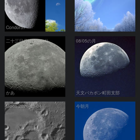
Condor57
駒沢 満晴
二十三日月(月齢21.4)
08/05の月
かあ
天文バカボン町田支部
Moon 2026-08-04
今朝月