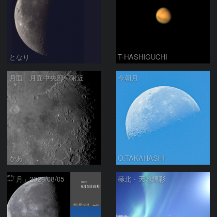
となり
T-HASHIGUCHI
月面「月面中央部」附近
今朝月
かあ
O.TAKAHASHI
「月」2026/08/05
極北・天地輝彩