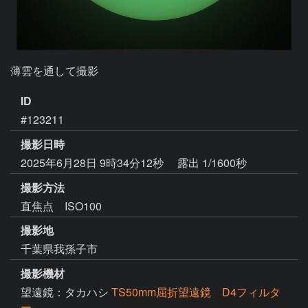
薄雲を通して撮影
ID
#123211
撮影日時
2025年6月28日 9時34分12秒
露出 1/1600秒
撮影方法
直焦点 ISO100
撮影地
千葉県我孫子市
撮影機材
望遠鏡：タカハシ
TS50mm屈折望遠鏡 D4フィルタ
ー