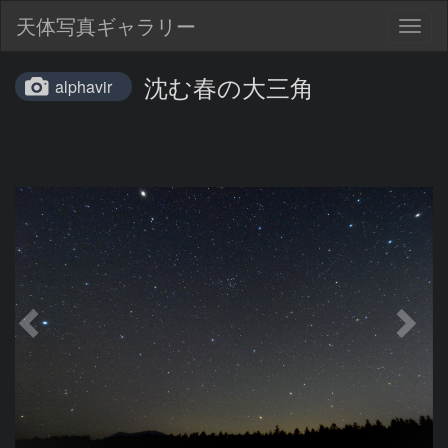
天体写真ギャラリー
Togg
navig
沈む春の大三角
alphavir