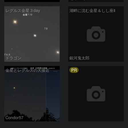
レグルス金星３day
湖畔に沈む金星＆しし座Ⅱ
ドラゴン
銀河鬼太郎
PR
金星とレグルスの大接近 金星 24時間の移動 (9日/10日)
Condor57