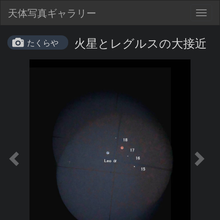
天体写真ギャラリー
Togg
navig
火星とレグルスの大接近
たくらや