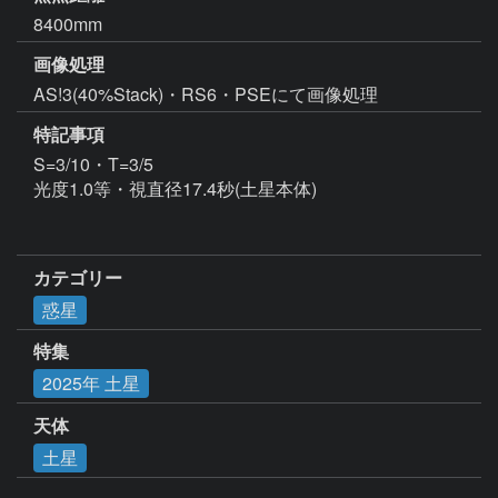
8400mm
画像処理
特記事項
S=3/10・T=3/5

光度1.0等・視直径17.4秒(土星本体)

カテゴリー
惑星
特集
2025年 土星
天体
土星