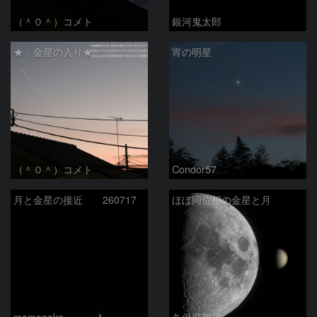
（＾０＾）コメト
銀河鬼太郎
★」金星の入り★
宵の明星
（＾０＾）コメト
Condor57
月と金星の接近 260717
ほぼ同位相の金星と月
momonako
久保庭敦男