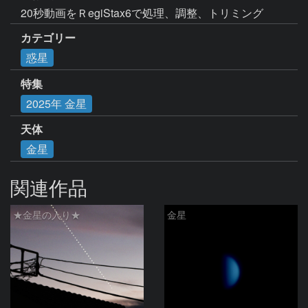
20秒動画をＲegiStax6で処理、調整、トリミング
カテゴリー
惑星
特集
2025年 金星
天体
金星
関連作品
★金星の入り★
金星