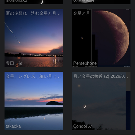
夏の夕暮れ 沈む金星と月 2026/7/20
金星と月
豊田 敏
Persephone
金星、レグレス、細い月（７月１６日）
月と金星の接近 (2) 2026/07/17
takaoka
Condor57