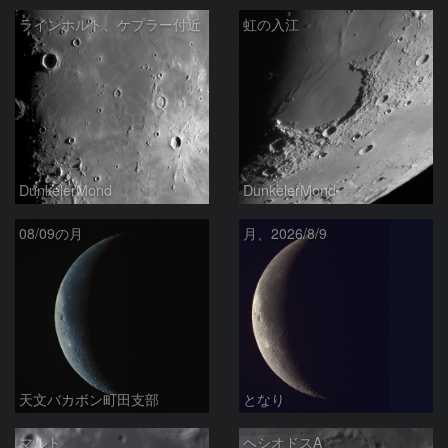
ラインホルト、ケプラー付近
虹の入江
DunkelerMond
DunkelerMond
08/09の月
月、2026/8/9
天文バカボン町田支部
となり
マルト
ヘシオドスA