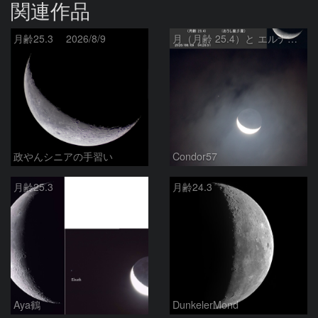
関連作品
月齢25.3 2026/8/9
月（月齢 25.4）と エルナト（おうし座β星）
政やんシニアの手習い
Condor57
月齢25.3
月齢24.3
Aya鶴
DunkelerMond