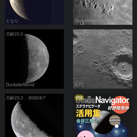
となり
DunkelerMond
月齢23.3
Moon 2026-08-07
DunkelerMond
IKT2
PR
月齢23.3 2026/8/7