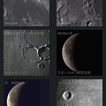
hare-star
hare-star
月齢23.3のフラマウロ付近
08/08の月
ウィルキンソン
天文バカボン町田支部
月、2026/8/8
コペルニクス、カルパチア山脈付近