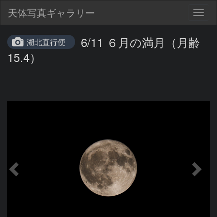
天体写真ギャラリー
Togg
navig
6/11 ６月の満月（月齢
湖北直行便
15.4）