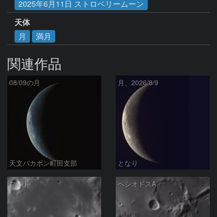
2025年6月11日 ストロベリームーン
天体
月
満月
関連作品
08/09の月
月、2026/8/9
天文バカボン町田支部
となり
マルト
ヘシオドスA