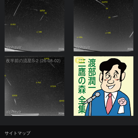
alphavir
alphavir
PR
夜半前の流星S-2 (26-08-02)
alphavir
サイトマップ