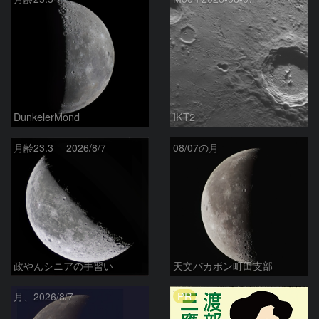
DunkelerMond
IKT2
月齢23.3 2026/8/7
08/07の月
政やんシニアの手習い
天文バカボン町田支部
PR
月、2026/8/7