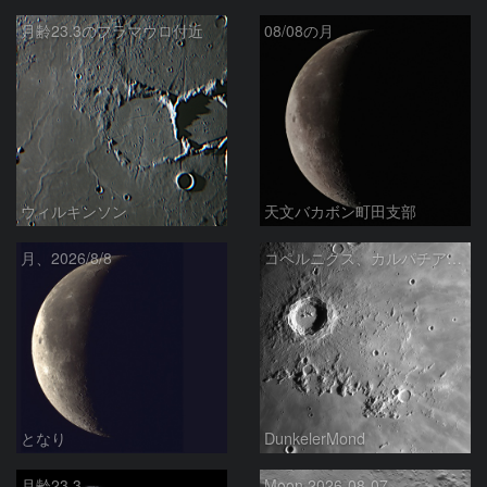
月齢23.3のフラマウロ付近
08/08の月
ウィルキンソン
天文バカボン町田支部
月、2026/8/8
コペルニクス、カルパチア山脈付近
となり
DunkelerMond
月齢23.3
Moon 2026-08-07