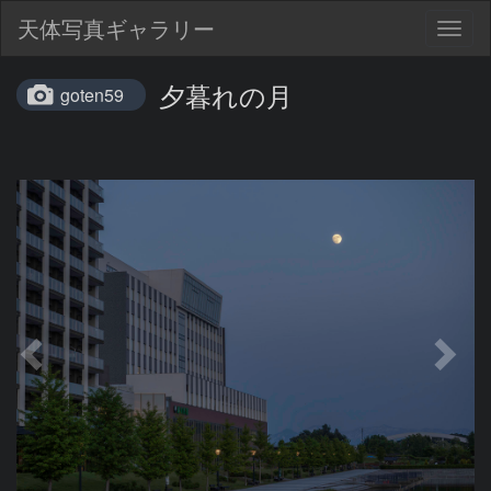
天体写真ギャラリー
Togg
navig
夕暮れの月
goten59