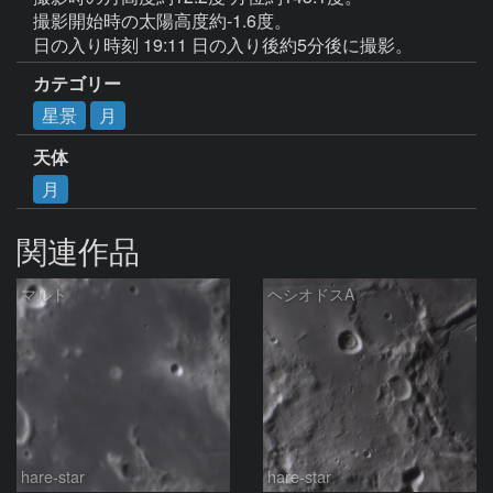
撮影開始時の太陽高度約-1.6度。

日の入り時刻 19:11 日の入り後約5分後に撮影。
カテゴリー
星景
月
天体
月
関連作品
マルト
ヘシオドスA
hare-star
hare-star