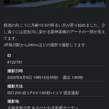
鏡池の向こうに月齢13.3の明るい月が昇り始めました。少
し遠くには忠別川に架かる新神楽橋のアーチの一部が見え
てます。

JR旭川駅から240ｍほどの場所で撮影してます。
ID
#122781
撮影日時
2025年6月9日 19時15分55秒
露出 1/60秒
撮影方法
ISO 200 絞りF4.0 1/60秒×1コマ 固定撮影
撮影地
北海道旭川市 あさひかわ北彩都ガーデン