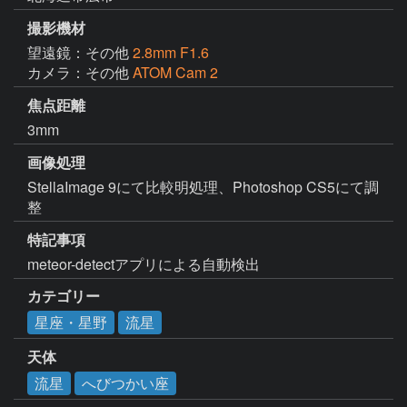
撮影機材
望遠鏡：その他
2.8mm F1.6
カメラ：その他
ATOM Cam 2
焦点距離
3mm
画像処理
StellaImage 9にて比較明処理、Photoshop CS5にて調
整
特記事項
meteor-detectアプリによる自動検出
カテゴリー
星座・星野
流星
天体
流星
へびつかい座