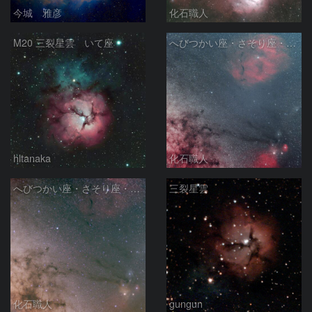
今城 雅彦
化石職人
M20 三裂星雲 いて座
へびつかい座・さそり座・いて座と天の川
hltanaka
化石職人
へびつかい座・さそり座・いて座と天の川
三裂星雲
化石職人
gungun