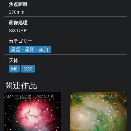
焦点距離
370mm
画像処理
SI8 DPP
カテゴリー
星雲・星団・銀河
天体
M8
M20
関連作品
M20 三裂星雲 2026-8-5
M8 干潟星雲 2026-8-5