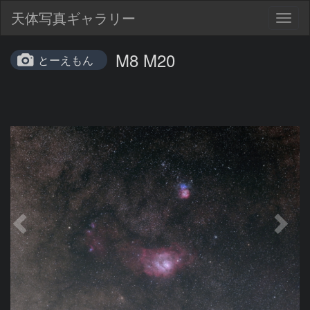
天体写真ギャラリー
Togg
navig
M8 M20
とーえもん