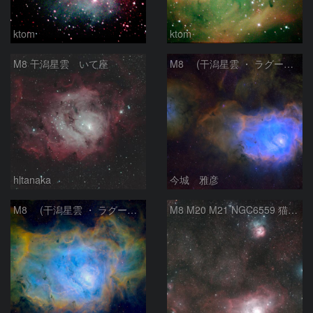
ktom
ktom
M8 干潟星雲 いて座
M8 (干潟星雲 ・ ラグーン（Lagoon）星雲)
hltanaka
今城 雅彦
M8 (干潟星雲 ・ ラグーン（Lagoon）星雲)
M8 M20 M21 NGC6559 猫の手星雲 いて座