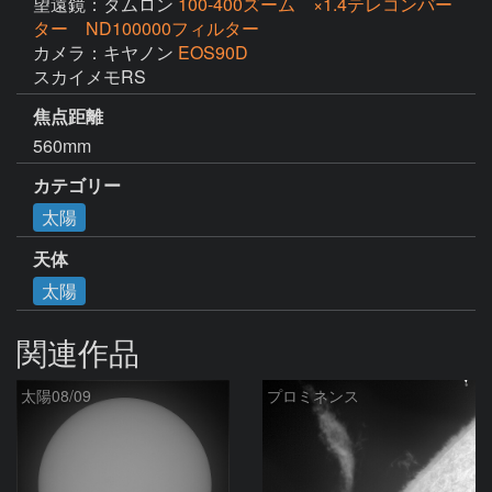
望遠鏡：タムロン
100-400ズーム ×1.4テレコンバー
ター ND100000フィルター
カメラ：キヤノン
EOS90D
スカイメモRS
焦点距離
560mm
カテゴリー
太陽
天体
太陽
関連作品
太陽08/09
プロミネンス