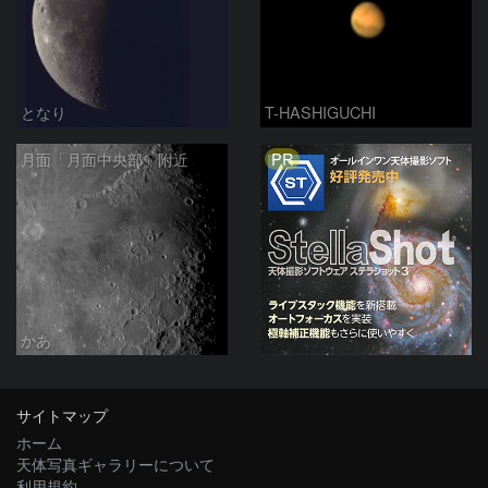
となり
T-HASHIGUCHI
PR
月面「月面中央部」附近
かあ
サイトマップ
ホーム
天体写真ギャラリーについて
利用規約