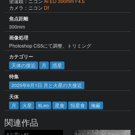
望遠鏡：ニコン
Ai ED 300mm F4.5
カメラ：ニコン
Df
焦点距離
300mm
画像処理
Photoshop CS5にて調整、トリミング
カテゴリー
天体の接近
月
惑星
特集
2025年6月1日 月と火星の大接近
天体
月
火星
8Leo
星食
恒星食
掩蔽
関連作品
まだ早い #2
コペルニクス、カルパチア山脈付近