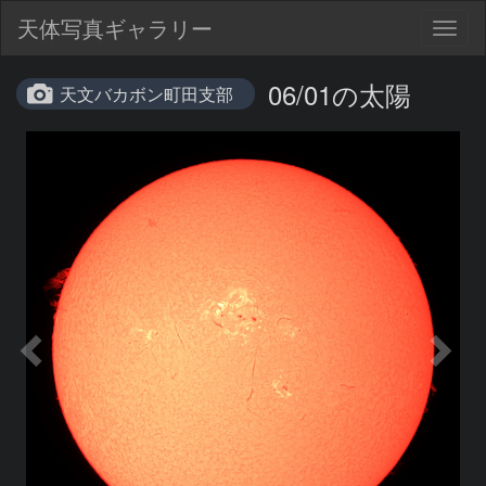
天体写真ギャラリー
Togg
navig
06/01の太陽
天文バカボン町田支部