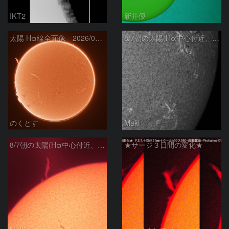
IKT2
新井優
太陽 Hα線全面像 2026/08/07
8/7朝の太陽(Hα中心付近、4498、4502付近)
のくとす
Maki
8/7朝の太陽(Hα中心付近、プロミネンス)
★サージ３日間の変化★