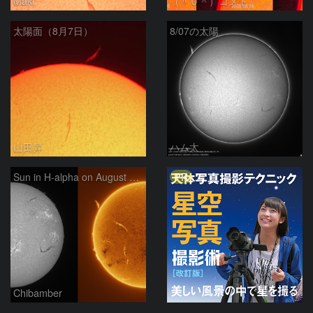
Maki
（＾０＾）コメト
太陽面（8月7日）
8/07の太陽
山田昇
ハム太
PR
Sun in H-alpha on August 7, 2026
Chibamber