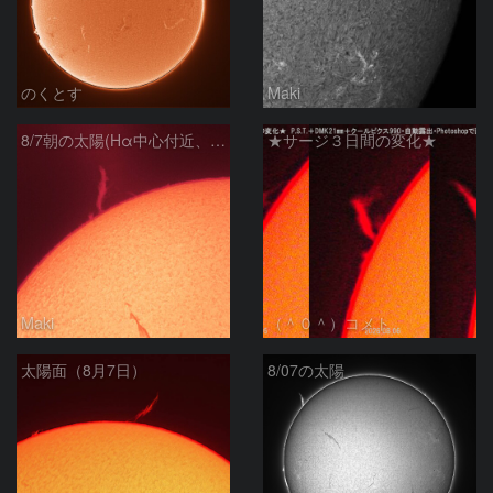
のくとす
Maki
8/7朝の太陽(Hα中心付近、プロミネンス)
★サージ３日間の変化★
Maki
（＾０＾）コメト
太陽面（8月7日）
8/07の太陽