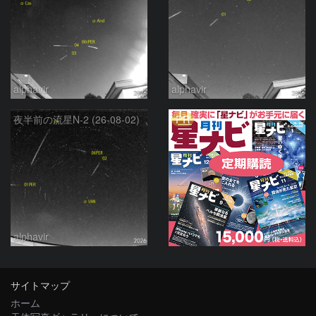
alphavir
alphavir
PR
夜半前の流星N-2 (26-08-02)
alphavir
サイトマップ
ホーム