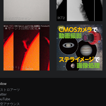
小犬のプロキオン
IKT2
PR
★サージ３日間の変化★
（＾０＾）コメト
llow
ストロアーツ
itter
ouTube
空アナウンス