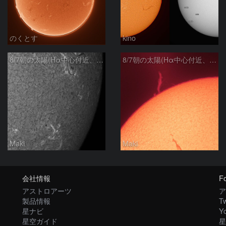
のくとす
kino
8/7朝の太陽(Hα中心付近、4498、4502付近)
8/7朝の太陽(Hα中心付近、プロミネンス)
Maki
Maki
会社情報
Fo
アストロアーツ
ア
製品情報
Tw
星ナビ
Y
星空ガイド
星