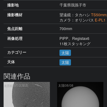
撮影地
千葉県我孫子市
撮影機材
望遠鏡：タカハシ
TS50
カメラ：オリンパス
E-PL1
焦点距離
700mm
画像処理
PIPP、Registax6

11枚スタッキング
カテゴリー
太陽
天体
太陽
関連作品
8月8日の太陽面
太陽08/08