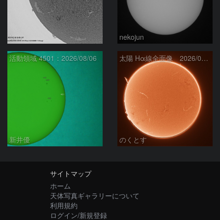
ta-o
nekojun
活動領域 4501：2026/08/06
太陽 Hα線全面像 2026/08/07
新井優
のくとす
サイトマップ
ホーム
天体写真ギャラリーについて
利用規約
ログイン/新規登録